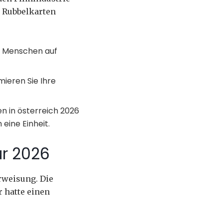
r Rubbelkarten
e Menschen auf
ieren Sie Ihre
n in österreich 2026
 eine Einheit.
ür 2026
rweisung. Die
r hatte einen