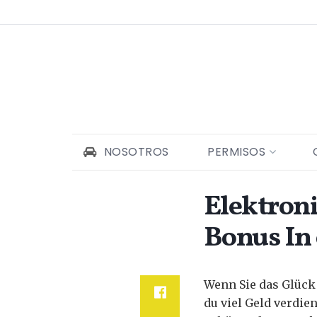
NOSOTROS
PERMISOS
Elektron
Bonus In 
Wenn Sie das Glück
du viel Geld verdie