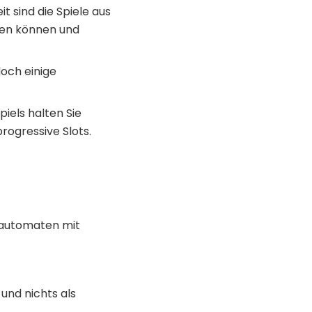
t sind die Spiele aus
nen können und
doch einige
iels halten Sie
ogressive Slots.
sautomaten mit
und nichts als