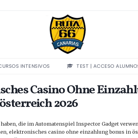
CURSOS INTENSIVOS
TEST | ACCESO ALUMNO
isches Casino Ohne Einzah
österreich 2026
 haben, die im Automatenspiel Inspector Gadget verwen
nen, elektronisches casino ohne einzahlung bonus in ö